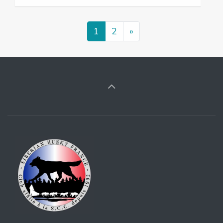
1
2
»