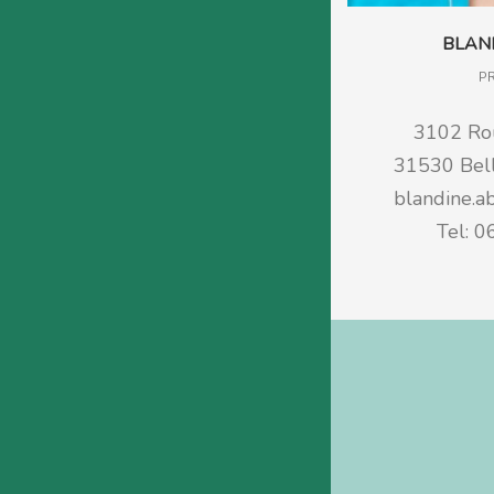
BLAN
P
3102 Rou
31530 Bell
blandine.a
Tel: 0