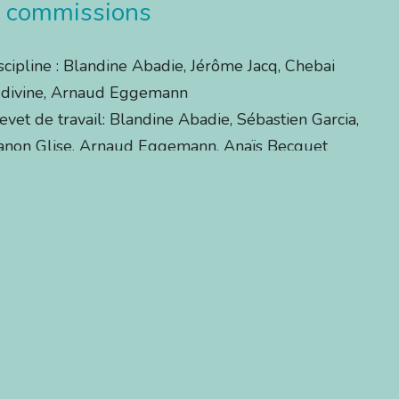
 commissions
scipline : Blandine Abadie, Jérôme Jacq, Chebai
divine, Arnaud Eggemann
evet de travail: Blandine Abadie, Sébastien Garcia,
non Glise, Arnaud Eggemann, Anaïs Becquet
dia : Blandine Abadie, Anaïs Becquet, Manon Glise,
stine Farrugia, Jérôme Jacq
onsoring : Blandine Abadie, Arnaud Eggemann,
stine Farrugia, Ludivine Chebai, Angélique
squier
nté, Élevage : Blandine Abadie, Angélique
squier, Ludivine Chebai
sponsable NE évènement et délégués régionaux :
rôme Jacq