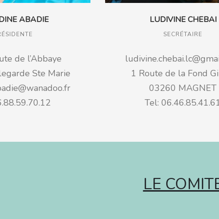
DINE ABADIE
LUDIVINE CHEBAI
RÉSIDENTE
SECRÉTAIRE
te de l’Abbaye
ludivine.chebai.lc@gma
egarde Ste Marie
1 Route de la Fond Gi
badie@wanadoo.fr
03260 MAGNET
6.88.59.70.12
Tel: 06.46.85.41.6
LE COMIT