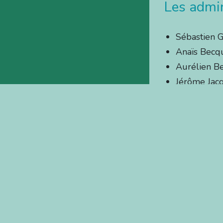
Les admin
Sébastien Ga
Anaïs Becqu
Aurélien B
Jérôme Jac
Angélique 
Arnaud Eg
Justine Far
Sylvain Sta