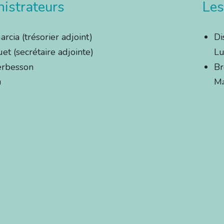
istrateurs
Les
rcia (trésorier adjoint)
Di
et (secrétaire adjointe)
Lu
erbesson
Br
q
Ma
Pasquier
Mé
gemann
Ju
rugia
Sp
nesco
Ju
Pa
Sa
Pa
Re
Jé