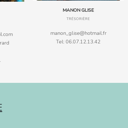
MANON GLISE
TRÉSORIÈRE
manon_glise@hotmail.fr
il.com
Tel: 06.07.12.13.42
rard
1
E