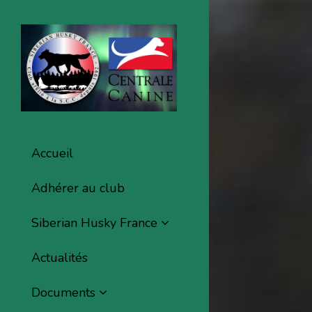
Accueil
Adhérer au club
Siberian Husky France
Actualités
Documents