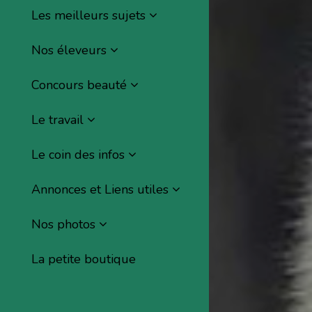
Les meilleurs sujets
Nos éleveurs
Concours beauté
Le travail
Le coin des infos
Annonces et Liens utiles
Nos photos
La petite boutique