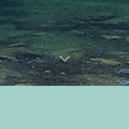
Il est possible
rejoindre le club
,
en formulant
votre demande d’adhésion
. Vous pouvez
également faire la rencontre d’un autre
membre lors d’une manifestation organisée
par le club.