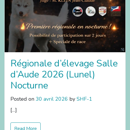
Régionale d’élevage Salle
d’Aude 2026 (Lunel)
Nocturne
Posted on
30 avril 2026
by
SHF-1
[…]
Read More