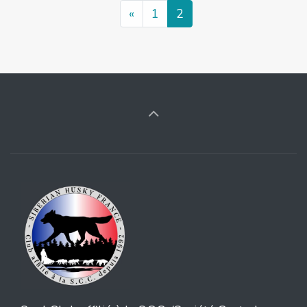
«
1
2