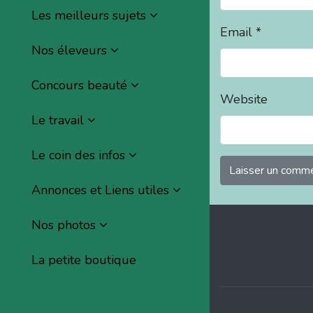
Les meilleurs sujets
Email
*
Nos éleveurs
Concours beauté
Website
Le travail
Le coin des infos
Annonces et Liens utiles
Nos photos
La petite boutique