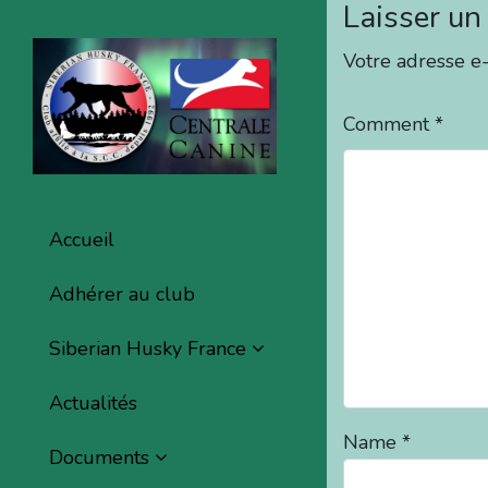
Laisser u
Votre adresse e-
Comment
*
Accueil
Adhérer au club
Siberian Husky France
Actualités
Name
*
Documents