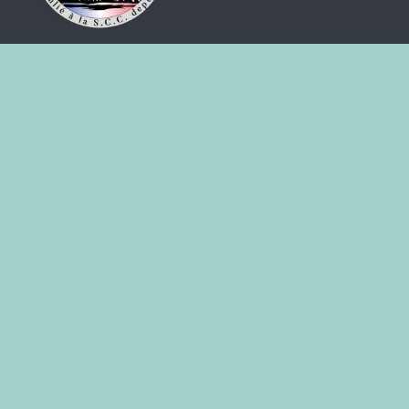
Seul Club affilié à la S.C.C. (Société Centrale
Canine)
Siberian Husky France
Association Loi de 1901, affiliée à la Société
Centrale Canine
(reconnue d’utilité publique)
Blandine Abadie, 3102 Route de l'Abbaye
31530 BELLEGARDE-SAINTE-MARIE