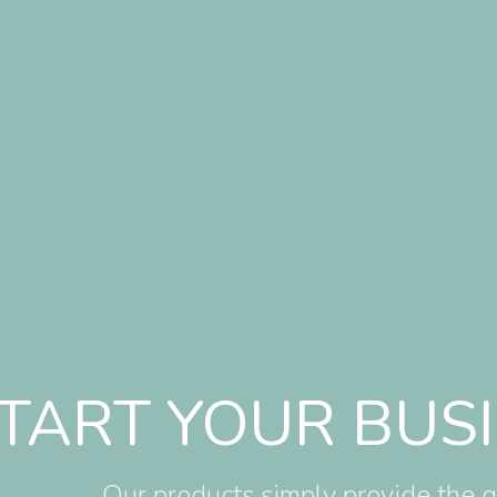
TART YOUR BUS
Our products simply provide the qu