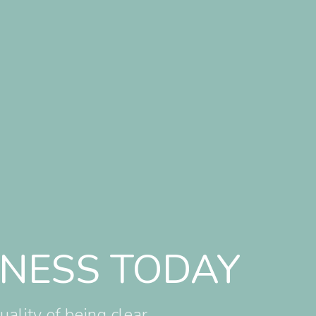
INESS TODAY
ality of being clear