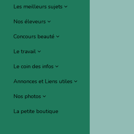
Les meilleurs sujets
Nos éleveurs
Concours beauté
Le travail
Le coin des infos
Annonces et Liens utiles
Nos photos
La petite boutique